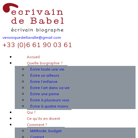
veroniquedellavalle@gmail.com
+33 (0)6 61 90 03 61
Accueil
Quelle biographie ?
Écrire toute une vie
Écrire un ailleurs
Écrire l’enfance
Écrire l’art dans sa vie
Écrire une peine
Écrire à plusieurs voix
Écrire à quatre mains
Qui ?
Ce qu’ils en disent
Comment ?
Méthode, budget
Contact