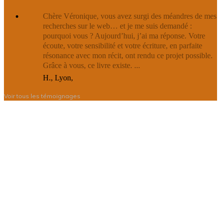
Chère Véronique, vous avez surgi des méandres de mes
recherches sur le web… et je me suis demandé :
pourquoi vous ? Aujourd’hui, j’ai ma réponse. Votre
écoute, votre sensibilité et votre écriture, en parfaite
résonance avec mon récit, ont rendu ce projet possible.
Grâce à vous, ce livre existe. ...
H., Lyon
,
Voir tous les témoignages