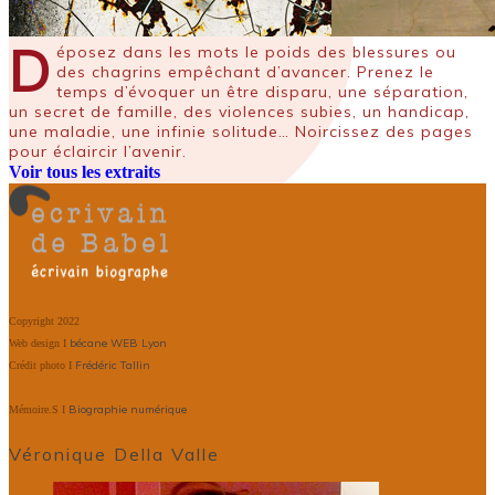
D
éposez dans les mots le poids des blessures ou
des chagrins empêchant d’avancer. Prenez le
temps d’évoquer un être disparu, une séparation,
un secret de famille, des violences subies, un handicap,
une maladie, une infinie solitude… Noircissez des pages
pour éclaircir l’avenir.
Voir tous les extraits
Copyright 2022
bécane WEB Lyon
Web design I
Frédéric Tallin
Crédit photo I
Biographie numérique
Mémoire.S I
Véronique Della Valle