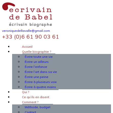
veroniquedellavalle@gmail.com
+33 (0)6 61 90 03 61
Accueil
Quelle biographie ?
Écrire toute une vie
Écrire un ailleurs
Écrire l’enfance
Écrire l’art dans sa vie
Écrire une peine
Écrire à plusieurs voix
Écrire à quatre mains
Qui ?
Ce qu’ils en disent
Comment ?
Méthode, budget
Contact